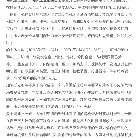
催化压反应釜，催化工业加氢釜
常规标准实验室压釜的使用压力为9.8Mpa，
搅拌转速20-750r/min可调，工作温度300℃，主体接触物料材料为1Cr18Ni9Ti
不锈钢，搅拌桨叶的形式为推进式，电机为普通直流电机；常规釜盖开口：气
相口配针形阀（进、排气、抽真空用），液相口配针形阀及釜内插底管（反应
过程中可用来取样或上出料用），加料口配丝堵，测控温口配保护管及铂电
阻，压力表安全爆破口配压力表及安全防爆装置，釜内冷却盘管进、出口配水
咀；
的主体材料（1Cr18Ni9Ti （321）、00Cr17Ni14MO2（316L）、 0Cr18Ni9（
304 ）、 Ni 镍、钛及钛合金、钽材、锆材、哈氏合金、内衬聚四氟乙烯
等）、釜盖釜体开口、内部结构、压力、加热方式、搅拌桨叶、及增加其它附
助装置（如冷凝回流装置、恒压加料罐、接收装置、冷凝器等）等有特殊要
求，可*按用户的要求加工制造。
加氢反应釜主要用于氢化反应，它与普通反应釜的主要区别就在于反应氢气为
易燃易爆气体，为防止反应釜的氢气泄漏与明火产生爆炸，所以氢化釜的电器
部份都采用防爆的，例如电机选用防爆电机、加热器选用防爆加热，测温传感
器、压力传感器等均选用防爆的，目的防止产生火花。
关于普通反应釜，大家都知道轴密封通常采用的是机械密封或填料密封，一般
在反应压力较的情况下没有太大的泄漏，但是压力的时候泄漏较大，当泄漏量
达到一定的时与明火即会爆炸，而加氢反应釜所采用的为磁力偶合静密封的，
通过电机带动外磁体转动通过磁性作用传导于内磁体，内磁体带动搅拌轴和搅