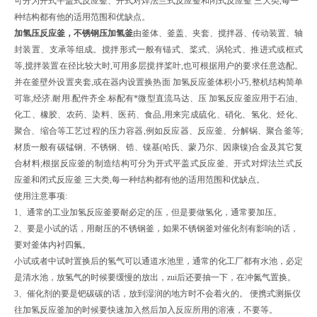
可分为开式平盖式反应釜、开式对焊法兰式反应釜和闭式反应釜 三大类,每一
种结构都有他的适用范围和优缺点。
加氢压反应釜，不锈钢压加氢釜
由釜体、釜盖、夹套、搅拌器、传动装置、轴
封装置、支承等组成。搅拌形式一般有锚式、桨式、涡轮式、推进式或框式
等,搅拌装置在径比较大时,可用多层搅拌桨叶,也可根据用户的要求任意选配。
并在釜壁外设置夹套,或在器内设置换热面 加氢反应釜体积小巧,整机结构简单
可靠,经济.耐用.配件齐全.标配有*微型直流马达、压 加氢反应釜应用于石油、
化工、橡胶、农药、染料、医药、食品,用来完成硫化、硝化、氢化、烃化、
聚合、缩合等工艺过程的压力容器,例如反应器、反应釜、分解锅、聚合釜等;
材质一般有碳锰钢、不锈钢、锆、镍基(哈氏、蒙乃尔、因康镍)合金及其它复
合材料;根据反应釜的制造结构可分为开式平盖式反应釜、开式对焊法兰式反
应釜和闭式反应釜 三大类,每一种结构都有他的适用范围和优缺点。
使用注意事项:
1、通常的工业加氢反应釜要耐必定的压，但是要做氢化，通常要加压。
2、要是小试的话，用耐压的不锈钢釜，如果不锈钢釜对催化剂有影响的话，
要对釜体内衬四氟。
小试或者中试时置换后的氢气可以通道水池里，通常的化工厂都有水池，必定
是清水池，放氢气的时候要缓慢的放出，zui后还要抽一下，在冲氮气置换。
3、催化剂的要是钯碳碳的话，放到湿润的地方时不会着火的。 便携式测振仪
往加氢反应釜加的时候要快速加入然后加入反应所用的溶液，不要等。